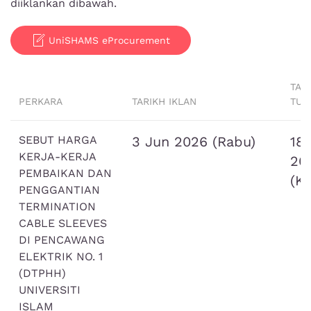
diiklankan dibawah.
UniSHAMS eProcurement
TAR
PERKARA
TARIKH IKLAN
TUT
SEBUT HARGA
3 Jun 2026 (Rabu)
18
KERJA-KERJA
20
PEMBAIKAN DAN
(K
PENGGANTIAN
TERMINATION
CABLE SLEEVES
DI PENCAWANG
ELEKTRIK NO. 1
(DTPHH)
UNIVERSITI
ISLAM