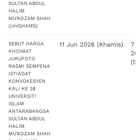
SULTAN ABDUL
HALIM
MU’ADZAM SHAH
(UniSHAMS)
SEBUT HARGA
11 Jun 2026 (Khamis)
7 J
KHIDMAT
20
JURUFOTO
(Se
RASMI SEMPENA
ISTIADAT
KONVOKESYEN
KALI KE 28
UNIVERSITI
ISLAM
ANTARABANGSA
SULTAN ABDUL
HALIM
MU’ADZAM SHAH