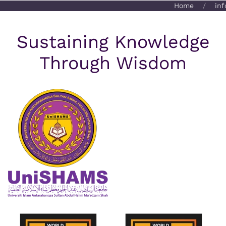
Home
in
Sustaining Knowledge
Through Wisdom